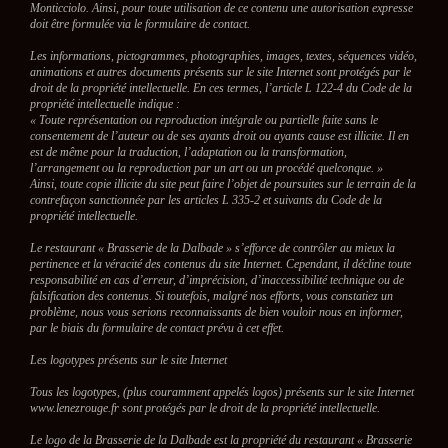
Monticciolo. Ainsi, pour toute utilisation de ce contenu une autorisation expresse
doit être formulée via le formulaire de contact.
Les informations, pictogrammes, photographies, images, textes, séquences vidéo,
animations et autres documents présents sur le site Internet sont protégés par le
droit de la propriété intellectuelle. En ces termes, l’article L 122-4 du Code de la
propriété intellectuelle indique :
« Toute représentation ou reproduction intégrale ou partielle faite sans le
consentement de l’auteur ou de ses ayants droit ou ayants cause est illicite. Il en
est de même pour la traduction, l’adaptation ou la transformation,
l’arrangement ou la reproduction par un art ou un procédé quelconque. »
Ainsi, toute copie illicite du site peut faire l’objet de poursuites sur le terrain de la
contrefaçon sanctionnée par les articles L 335-2 et suivants du Code de la
propriété intellectuelle.
Le restaurant « Brasserie de la Dalbade » s’efforce de contrôler au mieux la
pertinence et la véracité des contenus du site Internet. Cependant, il décline toute
responsabilité en cas d’erreur, d’imprécision, d’inaccessibilité technique ou de
falsification des contenus. Si toutefois, malgré nos efforts, vous constatiez un
problème, nous vous serions reconnaissants de bien vouloir nous en informer,
par le biais du formulaire de contact prévu à cet effet.
Les logotypes présents sur le site Internet
Tous les logotypes, (plus couramment appelés logos) présents sur le site Internet
www.lenezrouge.fr sont protégés par le droit de la propriété intellectuelle.
Le logo de la Brasserie de la Dalbade est la propriété du restaurant « Brasserie